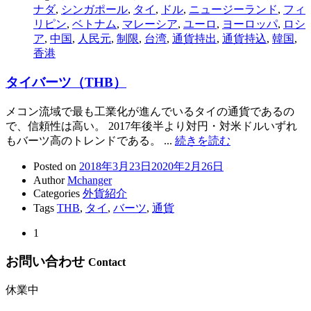
ナダ
,
シンガポール
,
タイ
,
ドル
,
ニュージーランド
,
フィ
リピン
,
ベトナム
,
マレーシア
,
ユーロ
,
ヨーロッパ
,
ロシ
ア
,
中国
,
人民元
,
制限
,
台湾
,
通貨持出
,
通貨持込
,
韓国
,
香港
タイバーツ（THB）
メコン流域で最も工業化が進んでいるタイの通貨であるの
で、信頼性は高い。 2017年後半より対円・対米ドルいずれ
もバーツ高のトレンドである。 ...
続きを読む
Posted on
2018年3月23日
2020年2月26日
Author
Mchanger
Categories
外貨紹介
Tags
THB
,
タイ
,
バーツ
,
通貨
1
お問い合わせ
Contact
休業中