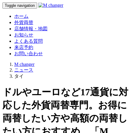
Toggle navigation
ホーム
外貨両替
店舗情報・地図
お知らせ
よくある質問
来店予約
お問い合わせ
M changer
ニュース
タイ
ドルやユーロなど17通貨に対
応した外貨両替専門。お得に
両替したい方や高額の両替し
たい方におすすめ。「M