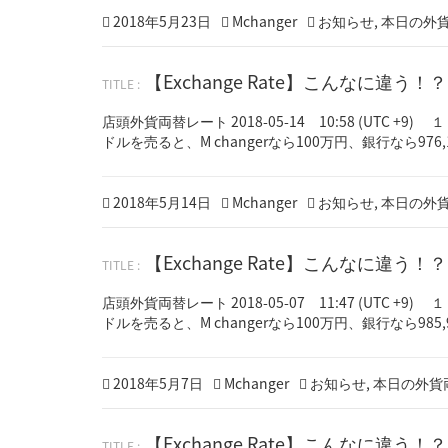
7
Posted
Author
Categories
2018年5月23日
Mchanger
お知らせ
,
本日の外
日
on
【Exchange Rate】こんなに違う
店頭外貨両替レート 2018-05-14 10:58 (UTC 
ドルを売ると、M changerなら100万円、銀行なら976,1
Posted
Author
Categories
2018年5月14日
Mchanger
お知らせ
,
本日の外
on
【Exchange Rate】こんなに違
店頭外貨両替レート 2018-05-07 11:47 (UTC 
ドルを売ると、M changerなら100万円、銀行なら985,9
Posted
2
Author
Categories
2018年5月7日
Mchanger
お知らせ
,
本日の外貨
on
0
1
【Exchange Rate】こんなに違う
8