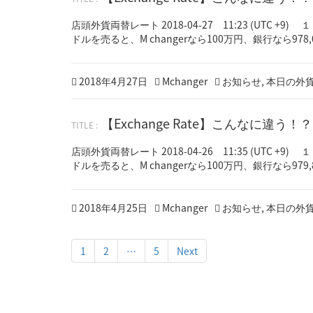
年
5
店頭外貨両替レート 2018-04-27 11:23 (UTC 
月
ドルを売ると、M changerなら100万円、銀行なら978,0
7
日
Posted
Author
Categories
2018年4月27日
Mchanger
お知らせ
,
本日の外
on
【Exchange Rate】こんなに違う
店頭外貨両替レート 2018-04-26 11:35 (UTC 
ドルを売ると、M changerなら100万円、銀行なら979,8
Posted
2
Author
Categories
2018年4月25日
Mchanger
お知らせ
,
本日の外
on
0
1
8
1
2
…
5
Next
年
4
月
2