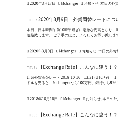
Posted
2
Author
Categories
2020年3月17日
Mchanger
お知らせ
,
本日の外
on
0
2
2020年3月9日 外貨両替レートにつ
0
年
3
本日、日本時間午前10時半過ぎに急激な円高となり、
月
連絡致します。 ご了承のほど、よろしくお願い致しま
1
6
日
Posted
2
Author
Categories
2020年3月9日
Mchanger
お知らせ
,
本日の外貨
on
0
2
【Exchange Rate】こんなに違う
0
年
3
店頭外貨両替レート 2018-10-16 13:31 (UTC 
月
ドルを売ると、M changerなら100万円、銀行なら976,7
9
日
Posted
Author
Categories
2018年10月16日
Mchanger
お知らせ
,
本日の外
on
【Exchange Rate】こんなに違う