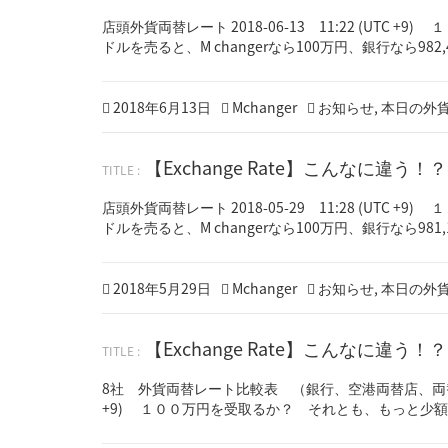
店頭外貨両替レート 2018-06-13 11:22 (UTC 
ドルを売ると、M changerなら100万円、銀行なら982,4
Posted
Author
Categories
2018年6月13日
Mchanger
お知らせ
,
本日の外
on
【Exchange Rate】こんなに違う
店頭外貨両替レート 2018-05-29 11:28 (UTC 
ドルを売ると、M changerなら100万円、銀行なら981,1
Posted
2
Author
Categories
2018年5月29日
Mchanger
お知らせ
,
本日の外
on
0
1
【Exchange Rate】こんなに違う
8
年
1
8社 外貨両替レート比較表 （銀行、空港両替店、両替専門店５社
0
+9) １００万円を受取るか？ それとも、もっと少額の
月
1