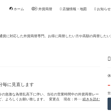
ホーム
外貨両替
店舗情報・地図
お知らせ
通貨に対応した外貨両替専門。お得に両替したい方や高額の両替したい方に
休
-
5分毎に見直します
営業
今の急激な為替乱高下に伴い、当社の営業時間中の外貨両替レー
ど、よろしくお願い致します。 変更点 現在：外 …
続きを読む