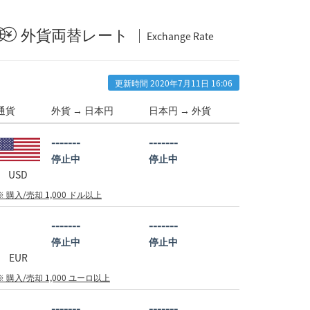
外貨両替レート
Exchange Rate
更新時間 2020年7月11日 16:06
通貨
外貨 →
日本
円
日本
円 → 外貨
-------
-------
停止中
停止中
USD
※ 購入/売却 1,000 ドル以上
-------
-------
停止中
停止中
EUR
※ 購入/売却 1,000 ユーロ以上
-------
-------