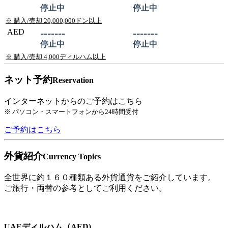
停止中
停止中
※ 購入/売却 20,000,000ドン以上
AED
-------
-------
停止中
停止中
※ 購入/売却 4,000ディルハム以上
ネット予約
Reservation
インターネットからのご予約はこちら
※ パソコン・スマートフォンから24時間受付
ご予約はこちら
外貨紹介
Currency Topics
全世界に約１６０種類ある外貨通貨をご紹介しています。
ご旅行・両替の参考としてご利用ください。
UAEディルハム（AED)