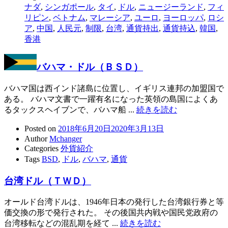
ナダ
,
シンガポール
,
タイ
,
ドル
,
ニュージーランド
,
フィ
リピン
,
ベトナム
,
マレーシア
,
ユーロ
,
ヨーロッパ
,
ロシ
ア
,
中国
,
人民元
,
制限
,
台湾
,
通貨持出
,
通貨持込
,
韓国
,
香港
バハマ・ドル（ＢＳＤ）
バハマ国は西インド諸島に位置し、イギリス連邦の加盟国で
ある。 バハマ文書で一躍有名になった英領の島国によくあ
るタックスヘイブンで、バハマ船 ...
続きを読む
Posted on
2018年6月20日
2020年3月13日
Author
Mchanger
Categories
外貨紹介
Tags
BSD
,
ドル
,
バハマ
,
通貨
台湾ドル（ＴＷＤ）
オールド台湾ドルは、1946年日本の発行した台湾銀行券と等
価交換の形で発行された。 その後国共内戦や国民党政府の
台湾移転などの混乱期を経て ...
続きを読む