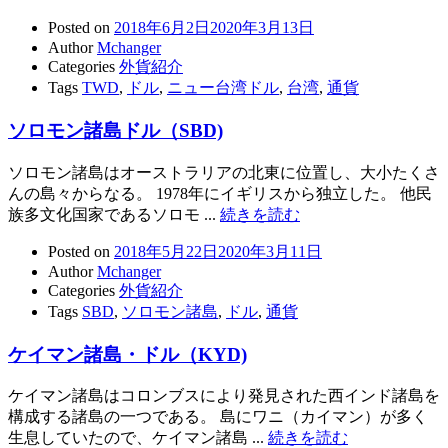
Posted on
2018年6月2日
2020年3月13日
Author
Mchanger
Categories
外貨紹介
Tags
TWD
,
ドル
,
ニュー台湾ドル
,
台湾
,
通貨
ソロモン諸島ドル（SBD)
ソロモン諸島はオーストラリアの北東に位置し、大小たくさ
んの島々からなる。 1978年にイギリスから独立した。 他民
族多文化国家であるソロモ ...
続きを読む
Posted on
2018年5月22日
2020年3月11日
Author
Mchanger
Categories
外貨紹介
Tags
SBD
,
ソロモン諸島
,
ドル
,
通貨
ケイマン諸島・ドル（KYD)
ケイマン諸島はコロンブスにより発見された西インド諸島を
構成する諸島の一つである。 島にワニ（カイマン）が多く
生息していたので、ケイマン諸島 ...
続きを読む