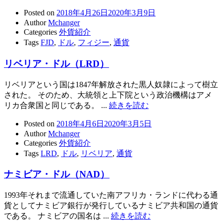
Posted on
2018年4月26日
2020年3月9日
Author
Mchanger
Categories
外貨紹介
Tags
FJD
,
ドル
,
フィジー
,
通貨
リベリア・ドル（LRD）
リベリアという国は1847年解放された黒人奴隷によって樹立
された。 そのため、大統領と上下院という政治機構はアメ
リカ合衆国と同じである。 ...
続きを読む
Posted on
2018年4月6日
2020年3月5日
Author
Mchanger
Categories
外貨紹介
Tags
LRD
,
ドル
,
リベリア
,
通貨
ナミビア・ドル（NAD）
1993年それまで流通していた南アフリカ・ランドに代わる通
貨としてナミビア銀行が発行しているナミビア共和国の通貨
である。 ナミビアの国名は ...
続きを読む