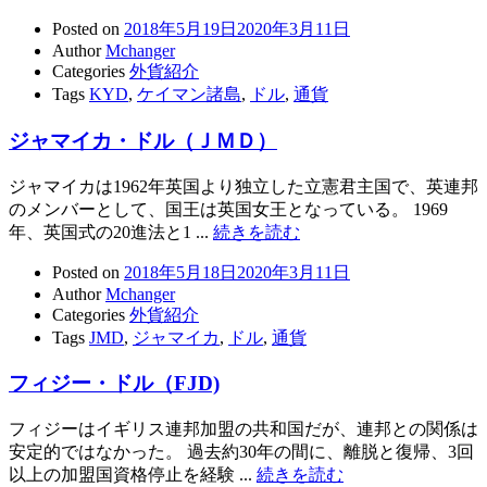
Posted on
2018年5月19日
2020年3月11日
Author
Mchanger
Categories
外貨紹介
Tags
KYD
,
ケイマン諸島
,
ドル
,
通貨
ジャマイカ・ドル（ＪＭＤ）
ジャマイカは1962年英国より独立した立憲君主国で、英連邦
のメンバーとして、国王は英国女王となっている。 1969
年、英国式の20進法と1 ...
続きを読む
Posted on
2018年5月18日
2020年3月11日
Author
Mchanger
Categories
外貨紹介
Tags
JMD
,
ジャマイカ
,
ドル
,
通貨
フィジー・ドル（FJD)
フィジーはイギリス連邦加盟の共和国だが、連邦との関係は
安定的ではなかった。 過去約30年の間に、離脱と復帰、3回
以上の加盟国資格停止を経験 ...
続きを読む