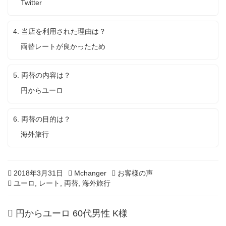
Twitter
4. 当店を利用された理由は？
両替レートが良かったため
5. 両替の内容は？
円からユーロ
6. 両替の目的は？
海外旅行
Posted
2
Author
Categories
2018年3月31日
Mchanger
お客様の声
on
Tags
0
ユーロ
,
レート
,
両替
,
海外旅行
2
0
円からユーロ 60代男性 K様
年
2