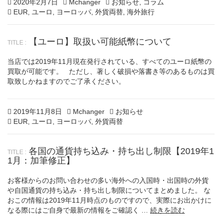
Posted
2
Author
Categories
2020年2月7日
Mchanger
お知らせ
,
コラム
on
Tags
0
EUR
,
ユーロ
,
ヨーロッパ
,
外貨両替
,
海外旅行
2
0
【ユーロ】取扱い可能紙幣について
年
2
月
当店では2019年11月現在発行されている、すべてのユーロ紙幣の
1
買取が可能です。 ただし、著しく破損や落書き等のあるものは買
2
取致しかねますのでご了承ください。
日
Posted
2
Author
Categories
2019年11月8日
Mchanger
お知らせ
on
Tags
0
EUR
,
ユーロ
,
ヨーロッパ
,
外貨両替
2
0
各国の通貨持ち込み・持ち出し制限【2019年1
年
1月：加筆修正】
2
月
お客様からのお問い合わせの多い海外への入国時・出国時の外貨
1
や自国通貨の持ち込み・持ち出し制限についてまとめました。 な
2
おこの情報は2019年11月時点のものですので、実際にお出かけに
日
なる際にはご自身で最新の情報をご確認く …
続きを読む