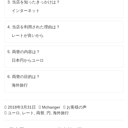
3. 当店を知ったきっかけは？
用
し
インターネット
た
い
4. 当店を利用された理由は？
レートが良いから
5. 両替の内容は？
日本円からユーロ
6. 両替の目的は？
海外旅行
Posted
2
Author
Categories
2018年3月31日
Mchanger
お客様の声
on
Tags
0
ユーロ
,
レート
,
両替
,
円
,
海外旅行
2
0