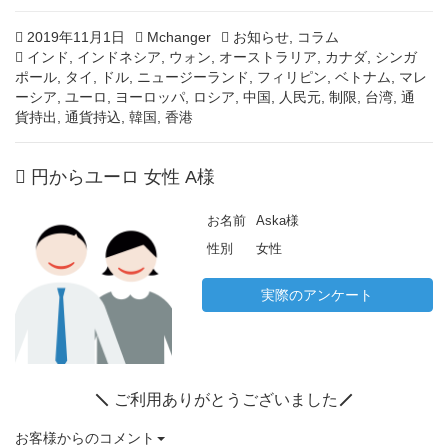
Posted
2
Author
Categories
2019年11月1日
Mchanger
お知らせ
,
コラム
on
Tags
0
インド
,
インドネシア
,
ウォン
,
オーストラリア
,
カナダ
,
シンガ
2
ポール
,
タイ
,
ドル
,
ニュージーランド
,
フィリピン
,
ベトナム
,
マレ
0
ーシア
,
ユーロ
,
ヨーロッパ
,
ロシア
,
中国
,
人民元
,
制限
,
台湾
,
通
年
貨持出
,
通貨持込
,
韓国
,
香港
2
月
円からユーロ 女性 A様
1
2
日
お名前
Aska様
性別
女性
実際のアンケート
ご利用ありがとうございました
お客様からのコメント