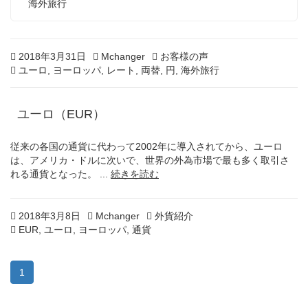
海外旅行
Posted
2
Author
Categories
2018年3月31日
Mchanger
お客様の声
on
Tags
0
ユーロ
,
ヨーロッパ
,
レート
,
両替
,
円
,
海外旅行
2
0
年
ユーロ（EUR）
2
月
従来の各国の通貨に代わって2002年に導入されてから、ユーロ
1
は、アメリカ・ドルに次いで、世界の外為市場で最も多く取引さ
3
れる通貨となった。 ...
続きを読む
日
Posted
2
Author
Categories
2018年3月8日
Mchanger
外貨紹介
on
Tags
0
EUR
,
ユーロ
,
ヨーロッパ
,
通貨
2
0
年
1
2
月