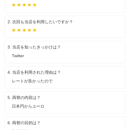
満
足
2. 次回も当店を利用したいですか？
是
非
利
3. 当店を知ったきっかけは？
用
し
Twitter
た
い
4. 当店を利用された理由は？
レートが良かったので
5. 両替の内容は？
日本円からユーロ
6. 両替の目的は？