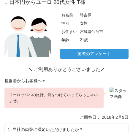
日本円からユーロ 20代女性 T様
年
2
月
お名前
時吉様
1
性別
女性
3
日
お住まい
宮城県仙台市
年齢
21歳
実際のアンケート
ご利用ありがとうございました
担当者からお客様へ
ヨーロッパへの旅行、気をつけていってらっしゃい
ませ。
ご回答日： 2018年2月9日
1. 当社の両替に満足いただけましたか？