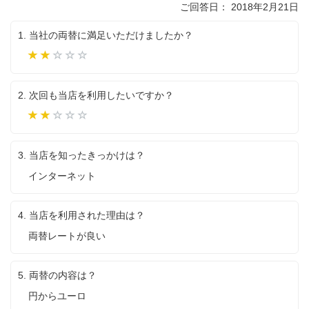
ご回答日： 2018年2月21日
1. 当社の両替に満足いただけましたか？
や
や
不
2. 次回も当店を利用したいですか？
満
や
や
利
3. 当店を知ったきっかけは？
用
し
インターネット
た
く
な
4. 当店を利用された理由は？
い
両替レートが良い
5. 両替の内容は？
円からユーロ