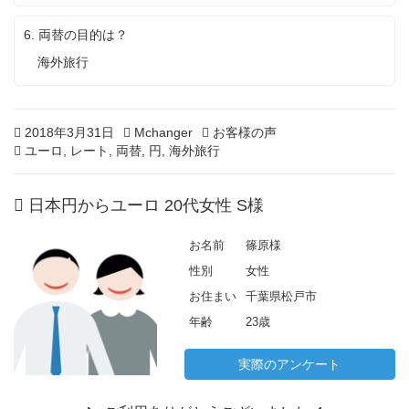
6. 両替の目的は？
海外旅行
Posted
2
Author
Categories
2018年3月31日
Mchanger
お客様の声
on
Tags
0
ユーロ
,
レート
,
両替
,
円
,
海外旅行
2
0
日本円からユーロ 20代女性 S様
年
2
月
お名前
篠原様
1
性別
女性
3
日
お住まい
千葉県松戸市
年齢
23歳
実際のアンケート