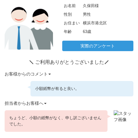
月
お名前
久保田様
1
性別
男性
3
日
お住まい
横浜市港北区
年齢
63歳
実際のアンケート
ご利用ありがとうございました
お客様からのコメント
小額紙幣が有ると良い。
担当者からお客様へ
ちょうど、小額の紙幣がなく、申し訳ございません
でした。