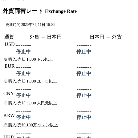
外貨両替レート
Exchange Rate
更新時間 2020年7月11日 16:06
通貨
外貨 →
日本
円
日本
円 → 外貨
USD
-------
-------
停止中
停止中
※ 購入/売却 1,000 ドル以上
EUR
-------
-------
停止中
停止中
※ 購入/売却 1,000 ユーロ以上
-------
-------
CNY
停止中
停止中
※ 購入/売却 5,000 人民元以上
-------
-------
KRW
停止中
停止中
※ 購入/売却 100万 ウォン以上
-------
-------
HKD