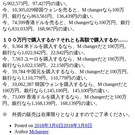
ら902,573円。97,427円の違い。
今、10,305,029韓国ウォンを売ると、M changerなら100万
円、銀行なら863,561円。136,439円の違い。
今、74,599香港ドルを売ると、M changerなら100万円、銀行
なら831,033円。168,967円の違い。
１００万円で購入するか？それとも高額で購入するか……
今、9,364 米ドルを購入するなら、M changerだと100万円。
銀行なら1,022,942円。22,942円の違い。
今、7,563 ユーロを購入するなら、M changerだと100万円。
銀行なら1,022,158円。22,158円の違い。
今、59,784 中国元を購入するなら、M changerだと100万円。
銀行なら1,110,779円。110,779円の違い。
今、10,062,387 韓国ウォンを購入するなら、M changerだと
100万円。銀行なら1,145,100円。145,100円の違い。
今、73,009 香港ドルを購入するなら、M changerだと100万
円。銀行なら1,168,139円。168,139円の違い。
※ 外貨の販売は在庫限りとなりますのでご了承ください。
Posted on
2018年3月6日
2018年3月8日
Author
Mchanger