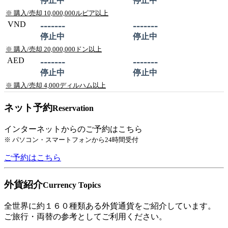
停止中
停止中
※ 購入/売却 10,000,000ルピア以上
VND
-------
-------
停止中
停止中
※ 購入/売却 20,000,000ドン以上
AED
-------
-------
停止中
停止中
※ 購入/売却 4,000ディルハム以上
ネット予約
Reservation
インターネットからのご予約はこちら
※ パソコン・スマートフォンから24時間受付
ご予約はこちら
外貨紹介
Currency Topics
全世界に約１６０種類ある外貨通貨をご紹介しています。
ご旅行・両替の参考としてご利用ください。