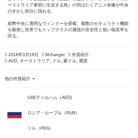
ーストラリア東部に生息する鳥）の羽ばたくアニメ画像が中央
のすかし部分に現れる。
紙幣中央に透明なウィンドーを搭載、複数のセキュリティ機能
を駆使し世界でもトップクラスの通貨の安全性と低い偽造率を
誇る。
Posted
2
Author
Categories
2018年3月19日
Mchanger
外貨紹介
on
Tags
0
AUD
,
オーストラリア
,
ドル
,
豪ドル
,
通貨
2
0
他の外貨紹介
年
2
月
UAEディルハム（AED)
2
5
日
ロシア・ルーブル（RUB）
ソル（PEN）