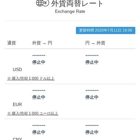
外貨両替レート
Exchange Rate
更新時間 2020年7月11日 16:06
通貨
外貨 →
円
円 → 外貨
-------
-------
停止中
停止中
USD
※ 購入/売却 1,000 ドル以上
-------
-------
停止中
停止中
EUR
※ 購入/売却 1,000 ユーロ以上
-------
-------
停止中
停止中
CNY