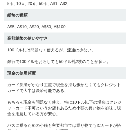
5￠
10￠
20￠
50￠
A$1
A$2
紙幣の種類
A$5
A$10
A$20
A$50
A$100
高額紙幣の使いやすさ
100ドル札は問題なく使えるが、流通は少ない。
銀行で100ドルをおろしても50ドル札2枚のことが多い。
現金の使用頻度
カード決済がかなり主流で現金を持ち歩かなくてもクレジット
カードで大半は決済可能である。
もちろん現金も問題なく使え、特に10ドル以下の場合はクレジ
ットカード不可というお店もあるため小額の買い物を加味し現
金を用意している方が安心。
バスに乗るための小銭も主要都市では乗り物でもICカードが搭