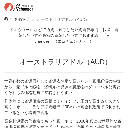
Togg
navi
外貨紹介
オーストラリアドル（AUD）
ドルやユーロなど17通貨に対応した外貨両替専門。お得に両
替したい方や高額の両替したい方におすすめ。「M
changer」（エムチェンジャー）
オーストラリアドル（AUD）
世界有数の資源国として資源依存度が高いという豪州経済の特徴
から、豪ドルは鉱物・燃料系の資源や農産物のグローバルな需要
やそれらの価格動向に左右されやすい。
具体的には資源価格の高騰によりインフレ圧力が高まるリスクが
高く、オーストラリア準備銀行（RBA）の高金利政策で抑制され
ているという構図である。
高金利通貨の代表格であった豪ドルは、2000年代には世界的な資
源価格高騰の恩恵を受けていたものの、近年では中国経済の減速