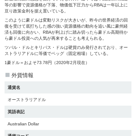
等の影響で資源価格が下落、物価低下圧力からRBAは一年以上に
亘り政策金利を据え置いている。
このように豪ドルは変動リスクが大きいが、昨今の世界経済の回
復を受けて底打ちした感の強い資源価格の動向を追い風に豪州経
済も回復に向かい、RBAが利上げに踏み切ったら豪ドル高期待か
ら豪ドル投資への人気が再来することも考えられる。
ツバル・ドルとキリバス・ドルは硬貨のみ発行されており、オー
ストラリアドルに等価でペッグ（固定相場）している。
1豪ドル＝およそ73.78円（2020年2月現在）
外貨情報
通貨名
オーストラリアドル
英語表記
Australian Dollar
通貨コード