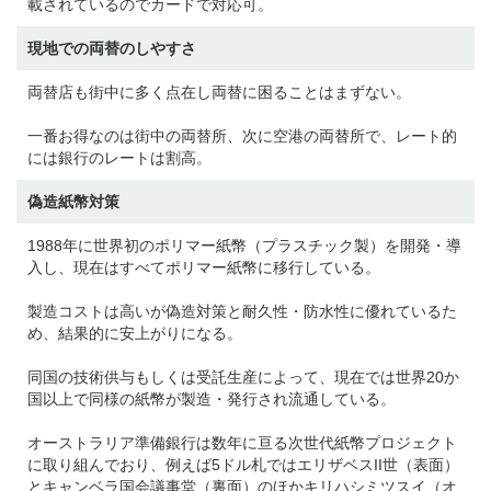
載されているのでカードで対応可。
現地での両替のしやすさ
両替店も街中に多く点在し両替に困ることはまずない。
一番お得なのは街中の両替所、次に空港の両替所で、レート的
には銀行のレートは割高。
偽造紙幣対策
1988年に世界初のポリマー紙幣（プラスチック製）を開発・導
入し、現在はすべてポリマー紙幣に移行している。
製造コストは高いが偽造対策と耐久性・防水性に優れているた
め、結果的に安上がりになる。
同国の技術供与もしくは受託生産によって、現在では世界20か
国以上で同様の紙幣が製造・発行され流通している。
オーストラリア準備銀行は数年に亘る次世代紙幣プロジェクト
に取り組んでおり、例えば5ドル札ではエリザベスII世（表面）
とキャンベラ国会議事堂（裏面）のほかキリハシミツスイ（オ